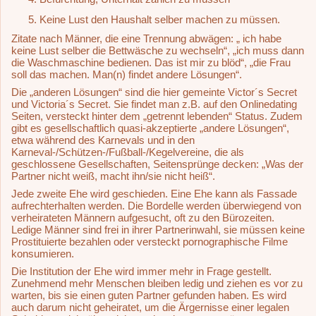
Keine Lust den Haushalt selber machen zu müssen.
Zitate nach Männer, die eine Trennung abwägen: „ ich habe
keine Lust selber die Bettwäsche zu wechseln“, „ich muss dann
die Waschmaschine bedienen. Das ist mir zu blöd“, „die Frau
soll das machen. Man(n) findet andere Lösungen“.
Die „anderen Lösungen“ sind die hier gemeinte Victor´s Secret
und Victoria´s Secret. Sie findet man z.B. auf den Onlinedating
Seiten, versteckt hinter dem „getrennt lebenden“ Status. Zudem
gibt es gesellschaftlich quasi-akzeptierte „andere Lösungen“,
etwa während des Karnevals und in den
Karneval-/Schützen-/Fußball-/Kegelvereine, die als
geschlossene Gesellschaften, Seitensprünge decken: „Was der
Partner nicht weiß, macht ihn/sie nicht heiß“.
Jede zweite Ehe wird geschieden. Eine Ehe kann als Fassade
aufrechterhalten werden. Die Bordelle werden überwiegend von
verheirateten Männern aufgesucht, oft zu den Bürozeiten.
Ledige Männer sind frei in ihrer Partnerinwahl, sie müssen keine
Prostituierte bezahlen oder versteckt pornographische Filme
konsumieren.
Die Institution der Ehe wird immer mehr in Frage gestellt.
Zunehmend mehr Menschen bleiben ledig und ziehen es vor zu
warten, bis sie einen guten Partner gefunden haben. Es wird
auch darum nicht geheiratet, um die Ärgernisse einer legalen