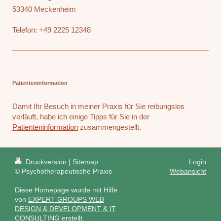
53340 Meckenheim
Telefon: +49 2225 12348
Patienteninformation
Damit Ihr Besuch in meiner Praxis für Sie reibungslos
verläuft, habe ich einige Tipps für Sie in der
Patienteninformation
zusammengestellt.
Druckversion
|
Sitemap
Login
© Psychotherapeutische Praxis
Webansicht
Diese Homepage wurde mit Hilfe
von
EXPERT GROUPS WEB
DESIGN & DEVELOPMENT & IT
CONSULTING erstellt.