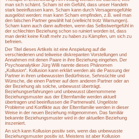
man sich schämt. Scham ist ein Gefühl, dass unser Handeln
stark beeinflussen kann. Scham kann durch Versagensgefühle
ausgelöst werden: man kann Scham empfinden, z.B. weil man
den falschen Partner gewählt hat (vielleicht trotz Warnungen).
Scham kann auch dann auftreten, wenn das Selbstwertgefühl in
der schlechten Beziehung schon so ruiniert worden ist, dass
man denkt keine Kraft mehr zu haben zu Kämpfen, um sich zu
befreien.
Der Titel dieses Artikels ist eine Anspielung auf die
verschiedenen und teilweise diskrepanten Vorstellungen und
Annahmen mit denen Paare in ihre Beziehung eingehen. Der
Psychoanalytiker Jürg Willi nannte dieses Phänomen
„Kollusion“. Kollusion kann erklärt werden als die Passung der
Partner in ihren unbewussten Bedürfnisse, Sehnsüchte und
Wünsche, die einen Partner auf dem anderen Partner oder an
der Beziehung als solche, unbewusst überträgt.
Beziehungserfahrungen und unbewusst übernommene
Beziehungsmuster aus der Elternfamilie werden aktuell
übertragen und beeinflussen die Partnerwahl. Ungelöste
Probleme und Konflikte aus der Elternfamilie werden in dieser
Weise in der neuen Beziehung mitgenommen. Das familiär
bekannte Beziehungsmuster wird in der aktuellen Beziehung
inszeniert.
An sich kann Kollusion positiv sein, wenn das unbewusste
Beziehungsmuster positiv ist. Meistens ist aber Kollusion