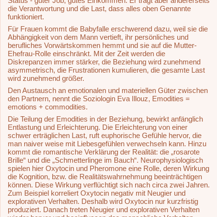
Status - guter Job, gutes Einkommen. Er trägt aber andererseits
die Verantwortung und die Last, dass alles oben Genannte
funktioniert.
Für Frauen kommt die Babyfalle erschwerend dazu, weil sie die
Abhängigkeit von dem Mann vertieft, ihr persönliches und
berufliches Vorwärtskommen hemmt und sie auf die Mutter-
Ehefrau-Rolle einschränkt. Mit der Zeit werden die
Diskrepanzen immer stärker, die Beziehung wird zunehmend
asymmetrisch, die Frustrationen kumulieren, die gesamte Last
wird zunehmend größer.
Den Austausch an emotionalen und materiellen Güter zwischen
den Partnern, nennt die Soziologin Eva Illouz, Emodities =
emotions + commodities.
Die Teilung der Emodities in der Beziehung, bewirkt anfänglich
Entlastung und Erleichterung. Die Erleichterung von einer
schwer erträglichen Last, ruft euphorische Gefühle hervor, die
man naiver weise mit Liebesgefühlen verwechseln kann. Hinzu
kommt die romantische Verklärung der Realität: die „rosarote
Brille“ und die „Schmetterlinge im Bauch“. Neurophysiologisch
spielen hier Oxytocin und Pheromone eine Rolle, deren Wirkung
die Kognition, bzw. die Realitätswahrnehmung beeinträchtigen
können. Diese Wirkung verflüchtigt sich nach circa zwei Jahren.
Zum Beispiel korreliert Oxytocin negativ mit Neugier und
explorativen Verhalten. Deshalb wird Oxytocin nur kurzfristig
produziert. Danach treten Neugier und explorativen Verhalten