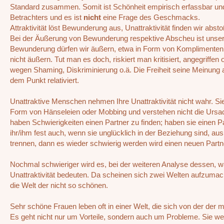
Standard zusammen. Somit ist Schönheit empirisch erfassbar und
Betrachters und es ist
nicht
eine Frage des Geschmacks.
Attraktivität löst Bewunderung aus, Unattraktivität finden wir abst
Bei der Äußerung von Bewunderung respektive Abscheu ist unser
Bewunderung dürfen wir äußern, etwa in Form von Komplimenten
nicht äußern. Tut man es doch, riskiert man kritisiert, angegriffe
wegen Shaming, Diskriminierung o.ä. Die Freiheit seine Meinung 
dem Punkt relativiert.
Unattraktive Menschen nehmen Ihre Unattraktivität nicht wahr. Sie
Form von Hänseleien oder Mobbing und verstehen nicht die Ursa
haben Schwierigkeiten einen Partner zu finden; haben sie einen Pa
ihr/ihm fest auch, wenn sie unglücklich in der Beziehung sind, au
trennen, dann es wieder schwierig werden wird einen neuen Partne
Nochmal schwieriger wird es, bei der weiteren Analyse dessen, wa
Unattraktivität bedeuten. Da scheinen sich zwei Welten aufzuma
die Welt der nicht so schönen.
Sehr schöne Frauen leben oft in einer Welt, die sich von der der 
Es geht nicht nur um Vorteile, sondern auch um Probleme. Sie wer