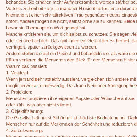
behandelt. Sie erhalten mehr Aufmerksamkeit, werden stärker beur
Vorteile. Schönheit kann in mancher Hinsicht helfen, in anderer a
Niemand ist einer sehr attraktiven Frau gegenüber neutral einges
sofort. Andere mögen sie nicht, selbst ohne sie zu kennen. Beide
bevor sie überhaupt ein Wort gesagt hat.
Manche kritisieren sie, um sich selbst zu schützen. Sie sagen viel
oder sei oberflächlich. Das gibt ihnen ein Gefühl der Sicherheit, d
verringert, später zurückgewiesen zu werden.
Andere stellen sie auf ein Podest und behandeln sie, als wäre sie
Fällen verlieren die Menschen den Blick für den Menschen hinte
Warum das passiert:
1. Vergleich:
Wenn jemand sehr attraktiv aussieht, vergleichen sich andere mit 
möglicherweise minderwertig. Das kann Neid oder Abneigung her
2. Projektion:
Menschen projizieren ihre eigenen Ängste oder Wünsche auf sie. Sie
oder kühl, was aber nicht stimmt.
3. Objektifizierung:
Die Gesellschaft misst Schönheit oft höchste Bedeutung bei. Dadu
Menschen nur auf die Merkmalen der Schönheit und reduzieren di
4. Zurückweisung:
Manche versuchen, sie zurückzuweisen, bevor sie es kann. Kritik