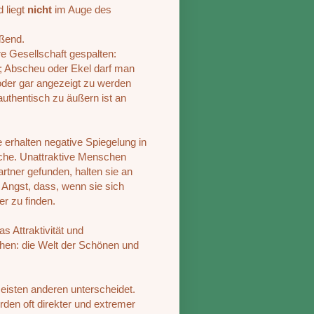
 liegt
nicht
im Auge des
oßend.
e Gesellschaft gespalten:
; Abscheu oder Ekel darf man
n oder gar angezeigt zu werden
authentisch zu äußern ist an
 erhalten negative Spiegelung in
che. Unattraktive Menschen
rtner gefunden, halten sie an
s Angst, dass, wenn sie sich
r zu finden.
s Attraktivität und
chen: die Welt der Schönen und
meisten anderen unterscheidet.
den oft direkter und extremer