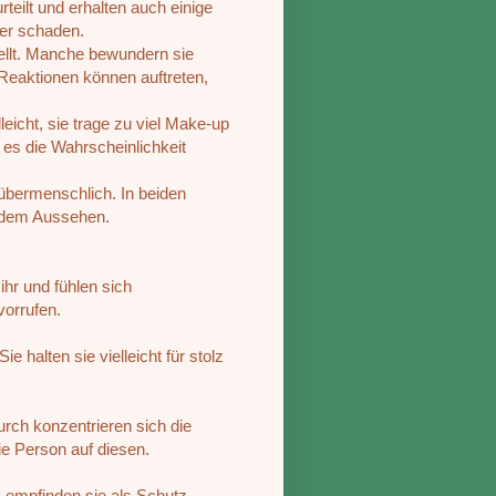
teilt und erhalten auch einige
ber schaden.
tellt. Manche bewundern sie
 Reaktionen können auftreten,
leicht, sie trage zu viel Make-up
a es die Wahrscheinlichkeit
 übermenschlich. In beiden
r dem Aussehen.
ihr und fühlen sich
vorrufen.
 halten sie vielleicht für stolz
rch konzentrieren sich die
e Person auf diesen.
 empfinden sie als Schutz.