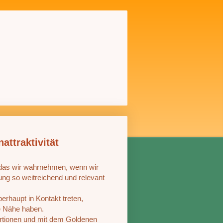
attraktivität
al das wir wahrnehmen, wenn wir
ng so weitreichend und relevant
erhaupt in Kontakt treten,
e Nähe haben.
rtionen und mit dem Goldenen