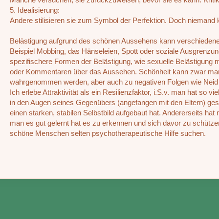
5. Idealisierung:
Andere stilisieren sie zum Symbol der Perfektion. Doch niemand
Belästigung aufgrund des schönen Aussehens kann verschiede
Beispiel Mobbing, das Hänseleien, Spott oder soziale Ausgrenzu
spezifischere Formen der Belästigung, wie sexuelle Belästigung
oder Kommentaren über das Aussehen. Schönheit kann zwar manc
wahrgenommen werden, aber auch zu negativen Folgen wie Neid u
Ich erlebe Attraktivität als ein Resilienzfaktor, i.S.v. man hat so
in den Augen seines Gegenübers (angefangen mit den Eltern) ge
einen starken, stabilen Selbstbild aufgebaut hat. Andererseits hat 
man es gut gelernt hat es zu erkennen und sich davor zu schütze
schöne Menschen selten psychotherapeutische Hilfe suchen.